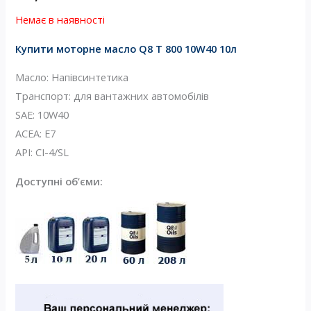
опитування
Немає в наявності
покупця
Купити моторне масло Q8 T 800 10W40 10л
Масло: Напівсинтетика
Транспорт: для вантажних автомобілів
SAE: 10W40
ACEA: E7
API: CI-4/SL
Доступні об’єми: