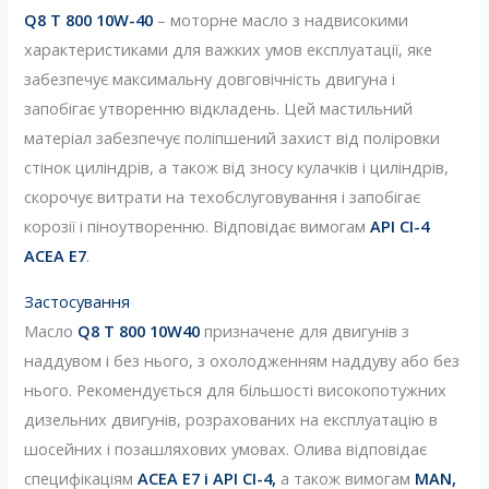
Q8 T 800 10W-40
– моторне масло з надвисокими
характеристиками для важких умов експлуатації, яке
забезпечує максимальну довговічність двигуна і
запобігає утворенню відкладень. Цей мастильний
матеріал забезпечує поліпшений захист від поліровки
стінок циліндрів, а також від зносу кулачків і циліндрів,
скорочує витрати на техобслуговування і запобігає
корозії і піноутворенню. Відповідає вимогам
API CI-4
ACEA E7
.
Застосування
Масло
Q8 T 800 10W40
призначене для двигунів з
наддувом і без нього, з охолодженням наддуву або без
нього. Рекомендується для більшості високопотужних
дизельних двигунів, розрахованих на експлуатацію в
шосейних і позашляхових умовах. Олива відповідає
специфікаціям
ACEA E7 і API CI-4,
а також вимогам
MAN,