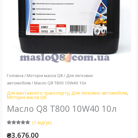
Головна
/
Моторні масла Q8
/
Для легкових
автомобілів
/ Масло Q8 T800 10W40 10л
Для вантажного транспорту
,
Для легкових автомобілів
,
Моторні масла Q8
Масло Q8 T800 10W40 10л
(
1
відгук)
Рейтинг
1
₴
3,676.00
5.00
з 5 на
основі