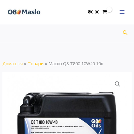
Перейти
до
₴
0.00
вмісту
Пош
Домашня
Товари
Масло Q8 T800 10W40 10л