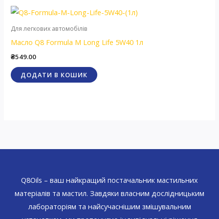
Для легкових автомобілів
Масло Q8 Formula M Long Life 5W40 1л
₴
549.00
ДОДАТИ В КОШИК
Q8Oils – ваш найкращий постачальник мастильних
матеріалів та мастил. Завдяки власним дослідницьким
лабораторіям та найсучаснішим змішувальним