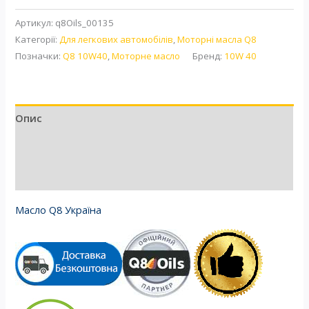
Артикул:
q8Oils_00135
Категорії:
Для легкових автомобілів
,
Моторні масла Q8
Позначки:
Q8 10W40
,
Моторне масло
Бренд:
10W 40
Опис
Додаткова інформація
Відгуки (1)
Масло Q8 Україна