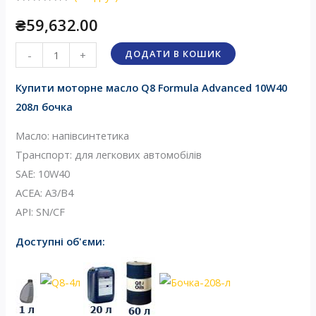
Рейтинг
1
₴
59,632.00
5.00
з 5 на
основі
опитування
Масло
покупця
ДОДАТИ В КОШИК
-
+
Q8
Купити моторне масло Q8 Formula Advanced 10W40
Formula
208л бочка
Advanced
10W40
Масло: напівсинтетика
208л
Транспорт: для легкових автомобілів
бочка
SAE: 10W40
кількість
ACEA: А3/B4
API: SN/CF
Доступні об'єми: