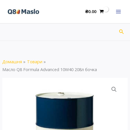
Перейти
Formula
до
₴
0.00
Advanced
вмісту
10W40
208л
Пош
бочка
кількість
Домашня
Товари
Масло Q8 Formula Advanced 10W40 208л бочка