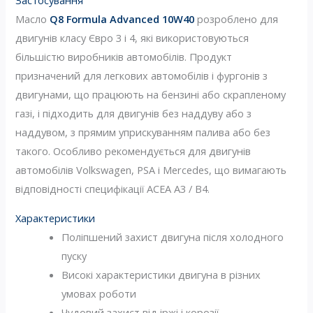
Застосування
Масло
Q8 Formula Advanced 10W40
розроблено для
двигунів класу Євро 3 і 4, які використовуються
більшістю виробників автомобілів. Продукт
призначений для легкових автомобілів і фургонів з
двигунами, що працюють на бензині або скрапленому
газі, і підходить для двигунів без наддуву або з
наддувом, з прямим уприскуванням палива або без
такого. Особливо рекомендується для двигунів
автомобілів Volkswagen, PSA і Mercedes, що вимагають
відповідності специфікації ACEA A3 / B4.
Характеристики
Поліпшений захист двигуна після холодного
пуску
Високі характеристики двигуна в різних
умовах роботи
Чудовий захист від іржі і корозії