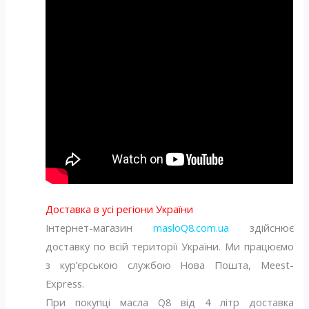
Доставка в усі регіони України
Інтернет-магазин
masloQ8.com.ua
здійснює
доставку по всій території України. Ми працюємо
з кур’єрською службою Нова Пошта, Meest-
Express.
При покупці масла Q8 від 4 літр доставка