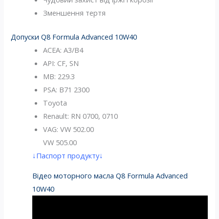
Зменшення тертя
Допуски Q8 Formula Advanced 10W40
ACEA: A3/B4
API: CF, SN
MB: 229.3
PSA: B71 2300
Toyota
Renault: RN 0700, 0710
VAG: VW 502.00
VW 505.00
↓Паспорт продукту↓
Відео моторного масла Q8 Formula Advanced
10W40