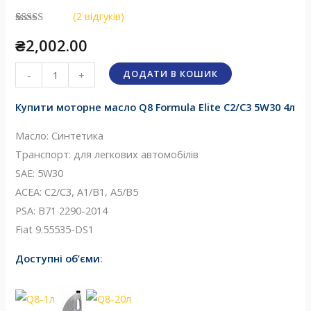
(
2
відгуків)
Рейтинг
2
₴
2,002.00
5.00
з 5 на
основі
опитування
Масло
покупців
ДОДАТИ В КОШИК
-
+
Q8
Купити моторне масло Q8 Formula Elite C2/C3 5W30 4л
Formula
Elite
Масло: Синтетика
C2/C3
Транспорт: для легкових автомобілів
5W30
SAE: 5W30
4л
ACEA: C2/C3, A1/B1, A5/B5
кількість
PSA: B71 2290-2014
Fiat 9.55535-DS1
Доступні об’єми
: