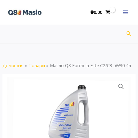
Перейти
Formula
до
₴
0.00
Elite
вмісту
C2/C3
5W30
Пош
4л
кількість
Домашня
Товари
Масло Q8 Formula Elite C2/C3 5W30 4л