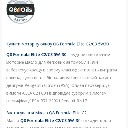
Купити моторну оливу Q8 Formula Elite C2/C3 5W30
Q8 Formula Elite C2/C3 5W-30
– чудове синтетичне
моторне масло для легкових автомобілів, яке
забезпечує кращу в своєму класі ефективність витрати
палива, сумісність з біопаливом і винятковий захист
двигунів Peugeot і Citroen (PSA). Олива перевершує
вимоги ACEA C2 і C3 і відповідає суворим вимогам
специфікації PSA B71 2290 і Renault RN17.
Застосування Масло Q8 Formula Elite C2
Масло
Q8 Formula Elite C2/C3 5W-3
0 підходить для
легкових і комерційних автомобілів з бензиновим