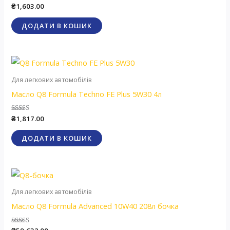
Оцінено в
₴
1,603.00
4.95
з 5
ДОДАТИ В КОШИК
Для легкових автомобілів
Масло Q8 Formula Techno FE Plus 5W30 4л
Оцінено в
₴
1,817.00
5.00
з 5
ДОДАТИ В КОШИК
Для легкових автомобілів
Масло Q8 Formula Advanced 10W40 208л бочка
Оцінено в