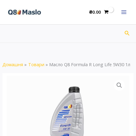
Перейти
Formula
до
₴
0.00
R
вмісту
Long
Life
Пош
5W30
1л
кількість
Домашня
Товари
Масло Q8 Formula R Long Life 5W30 1л