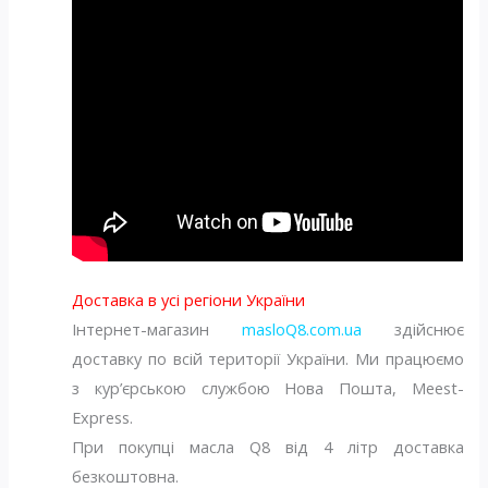
Доставка в усі регіони України
Інтернет-магазин
masloQ8.com.ua
здійснює
доставку по всій території України. Ми працюємо
з кур’єрською службою Нова Пошта, Meest-
Express.
При покупці масла Q8 від 4 літр доставка
безкоштовна.