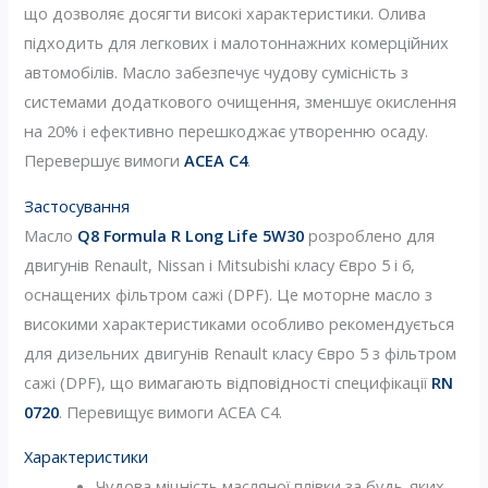
що дозволяє досягти високі характеристики. Олива
підходить для легкових і малотоннажних комерційних
автомобілів. Масло забезпечує чудову сумісність з
системами додаткового очищення, зменшує окислення
на 20% і ефективно перешкоджає утворенню осаду.
Перевершує вимоги
ACEA C4
.
Застосування
Масло
Q8 Formula R Long Life 5W30
розроблено для
двигунів Renault, Nissan і Mitsubishi класу Євро 5 і 6,
оснащених фільтром сажі (DPF). Це моторне масло з
високими характеристиками особливо рекомендується
для дизельних двигунів Renault класу Євро 5 з фільтром
сажі (DPF), що вимагають відповідності специфікації
RN
0720
. Перевищує вимоги ACEA C4.
Характеристики
Чудова міцність масляної плівки за будь-яких