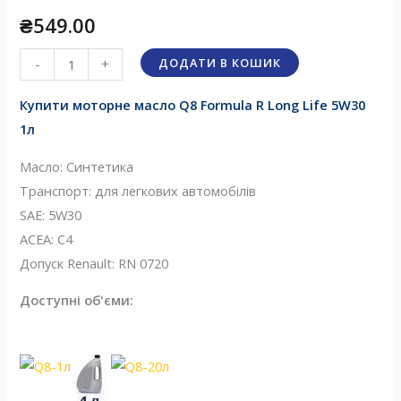
₴
549.00
Масло
ДОДАТИ В КОШИК
-
+
Q8
Купити моторне масло Q8 Formula R Long Life 5W30
Formula
1л
R
Long
Масло: Синтетика
Life
Транспорт: для легкових автомобілів
5W30
SAE: 5W30
1л
ACEA: С4
кількість
Допуск Renault: RN 0720
Доступні об'єми: