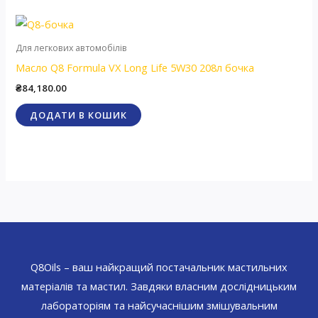
Для легкових автомобілів
Масло Q8 Formula VX Long Life 5W30 208л бочка
₴
84,180.00
ДОДАТИ В КОШИК
Q8Oils – ваш найкращий постачальник мастильних
матеріалів та мастил. Завдяки власним дослідницьким
лабораторіям та найсучаснішим змішувальним