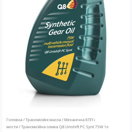
Головна
/
Трансмісійні масла
/
Механічна КПП і
мости
/ Трансмісійна олива Q8 Unishift PC Synt 75W 1л