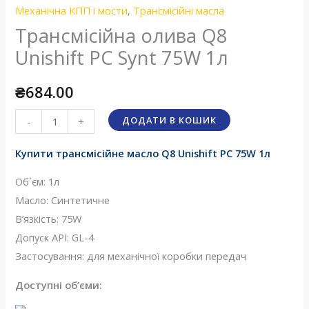
Механічна КПП і мости
,
Трансмісійні масла
Трансмісійна олива Q8
Unishift PC Synt 75W 1л
₴
684.00
Трансмісійна
ДОДАТИ В КОШИК
-
+
олива
Купити трансмісійне масло Q8 Unishift PC 75W 1л
Q8
Unishift
Об`єм: 1л
PC
Масло: Синтетичне
Synt
В’язкість: 75W
75W
Допуск API: GL-4
1л
Застосування: для механічної коробки передач
кількість
Доступні об’єми: