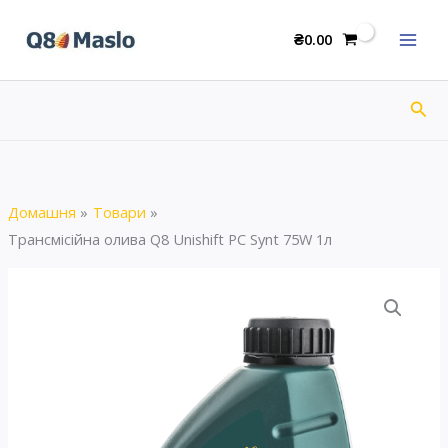
Перейти
Q8
до
₴
0.00
Unishift
вмісту
PC
Synt
Пош
75W
1л
кількість
Домашня
Товари
Трансмісійна олива Q8 Unishift PC Synt 75W 1л