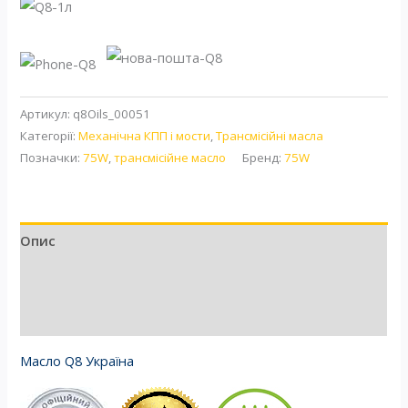
Артикул:
q8Oils_00051
Категорії:
Механічна КПП і мости
,
Трансмісійні масла
Позначки:
75W
,
трансмісійне масло
Бренд:
75W
Опис
Додаткова інформація
Відгуки (0)
Масло Q8 Україна