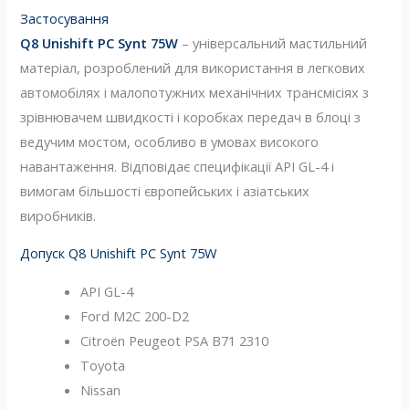
Застосування
Q8 Unishift PC Synt 75W
– універсальний мастильний
матеріал, розроблений для використання в легкових
автомобілях і малопотужних механічних трансмісіях з
зрівнювачем швидкості і коробках передач в блоці з
ведучим мостом, особливо в умовах високого
навантаження. Відповідає специфікації API GL-4 і
вимогам більшості європейських і азіатських
виробників.
Допуск Q8 Unishift PC Synt 75W
API GL-4
Ford M2C 200-D2
Citroën Peugeot PSA B71 2310
Toyota
Nissan