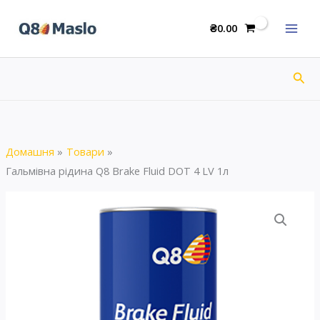
Перейти
до
₴
0.00
вмісту
Пош
Домашня
Товари
Гальмівна рідина Q8 Brake Fluid DOT 4 LV 1л