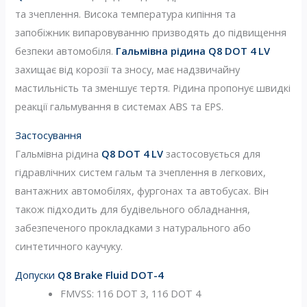
та зчеплення. Висока температура кипіння та
запобіжник випаровуванню призводять до підвищення
безпеки автомобіля.
Гальмівна рідина Q8 DOT 4 LV
захищає від корозії та зносу, має надзвичайну
мастильність та зменшує тертя. Рідина пропонує швидкі
реакції гальмування в системах ABS та EPS.
Застосування
Гальмівна рідина
Q8 DOT 4 LV
застосовується для
гідравлічних систем гальм та зчеплення в легкових,
вантажних автомобілях, фургонах та автобусах. Він
також підходить для будівельного обладнання,
забезпеченого прокладками з натурального або
синтетичного каучуку.
Допуски
Q8 Brake Fluid DOT-4
FMVSS: 116 DOT 3, 116 DOT 4