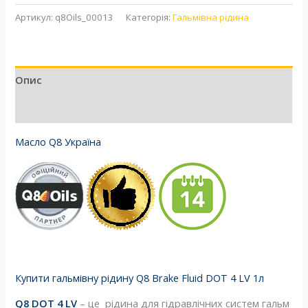
Артикул:
q8Oils_00013
Категорія:
Гальмівна рідина
Опис
Відгуки (0)
Масло Q8 Україна
Купити гальмівну рідину Q8 Brake Fluid DOT 4 LV 1л
Q8 DOT 4 LV
– це рідина для гідравлічних систем гальм