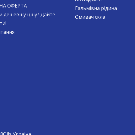
НА ОФЕРТА
Гальмівна рідина
и дешевшу ціну? Дайте
Омивач скла
ти!
итання
8Oils Україна