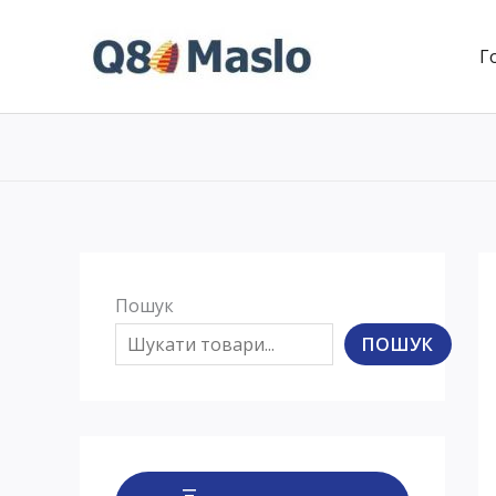
Перейти
до
Г
вмісту
Пошук
ПОШУК