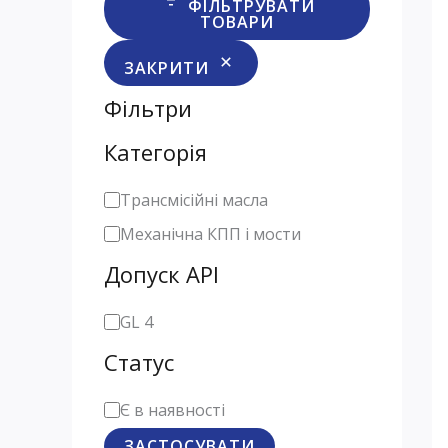
ФІЛЬТРУВАТИ
ТОВАРИ
ЗАКРИТИ
Фільтри
Категорія
К
Трансмісійні масла
а
Механічна КПП і мости
т
Допуск API
е
Д
GL 4
г
о
Статус
о
п
р
С
Є в наявності
у
і
т
ЗАСТОСУВАТИ