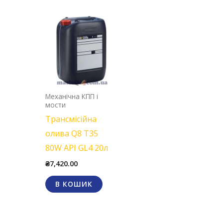
Механічна КПП і
мости
Трансмісійна
олива Q8 T35
80W API GL4 20л
₴
7,420.00
В КОШИК