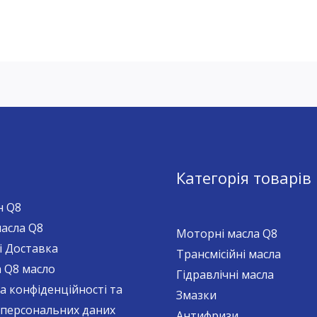
ю
Категорія товарів
н Q8
масла Q8
Моторні масла Q8
і Доставка
Трансмісійні масла
а Q8 масло
Гідравлічні масла
а конфіденційності та
Змазки
 персональних даних
Антифризи