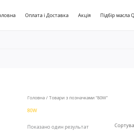
оловна
Оплата і Доставка
Акція
Підбір масла 
Головна
/ Товари з позначками “80W”
80W
Показано один результат