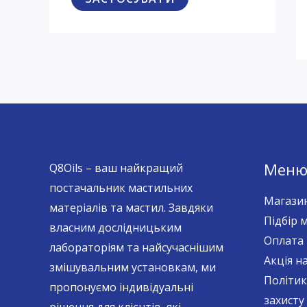
с
я
а
к
т
A
у
P
с
I
Мен
Q8Oils – ваш найкращий
постачальник мастильних
Магази
матеріалів та мастил. Завдяки
Підбір 
власним дослідницьким
Оплата 
лабораторіям та найсучаснішим
Акція н
змішувальним установкам, ми
Політик
пропонуємо індивідуальні
захисту